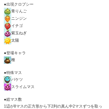
●出現クロプシー
青りんご
ニンジン
イチゴ
紫玉ねぎ
太陽
●登場キャラ
種
●特殊マス
バケツ
スライムマス
●総マス数
1辺が8マスの正方形から下2列の真ん中2マスずつを取っ