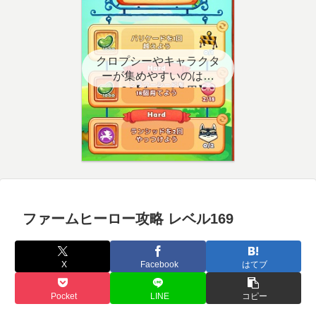
クロプシーやキャラクタ
ーが集めやすいのはど
こ？【クエスト用】
ファームヒーロー攻略 レベル169
X
Facebook
はてブ
Pocket
LINE
コピー