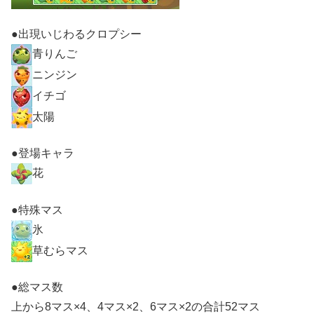
●出現いじわるクロプシー
青りんご
ニンジン
イチゴ
太陽
●登場キャラ
花
●特殊マス
氷
草むらマス
●総マス数
上から8マス×4、4マス×2、6マス×2の合計52マス