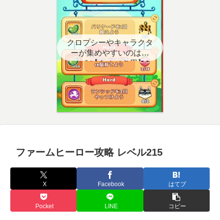
クロプシーやキャラクタ
ーが集めやすいのはど
こ？【クエスト用】
ファームヒーロー攻略 レベル215
X
Facebook
はてブ
Pocket
LINE
コピー