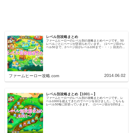
レベル別攻略まとめ
ファームヒーローのレベル別の攻略まとめページです。50
レベルごとにページが区切られています。（1ページ目がレ
ベル50まで、2ページ目がレベル100まで・・・）目次のリ
ンクをタップ（クリック）するとスムーズに目的のレベル
まで移動します。※ファ…
2014.06.02
ファームヒーロー攻略.com
レベル別攻略まとめ【1001～】
ファームヒーローのレベル別の攻略まとめページです。レ
ベル1000を超えてきたのでページを分けました。こちらも
レベル50毎に区切っていきます。（1ページ目が1050ま
で、2ページ目が1100まで・・・）※ファームヒーローは
アプリのバージョンア…