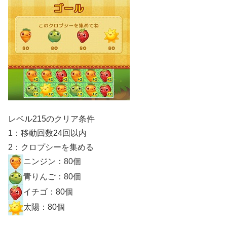
レベル215のクリア条件
1：移動回数24回以内
2：クロプシーを集める
ニンジン：80個
青りんご：80個
イチゴ：80個
太陽：80個