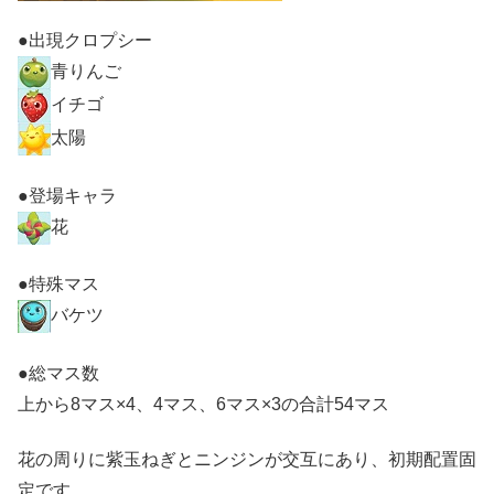
●出現クロプシー
青りんご
イチゴ
太陽
●登場キャラ
花
●特殊マス
バケツ
●総マス数
上から8マス×4、4マス、6マス×3の合計54マス
花の周りに紫玉ねぎとニンジンが交互にあり、初期配置固
定です。