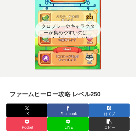
クロプシーやキャラクタ
ーが集めやすいのはど
こ？【クエスト用】
ファームヒーロー攻略 レベル250
X
Facebook
はてブ
Pocket
LINE
コピー