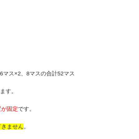
6マス×2、8マスの合計52マス
います。
置が固定
です。
てきません
。