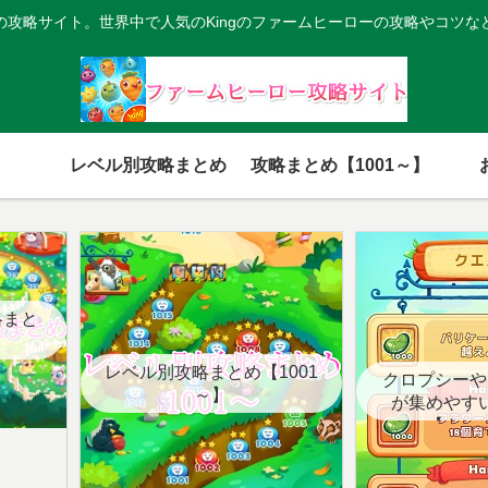
の攻略サイト。世界中で人気のKingのファームヒーローの攻略やコツな
レベル別攻略まとめ
攻略まとめ【1001～】
略まと
レベル別攻略まとめ【1001
クロプシーや
～】
が集めやす
【クエ