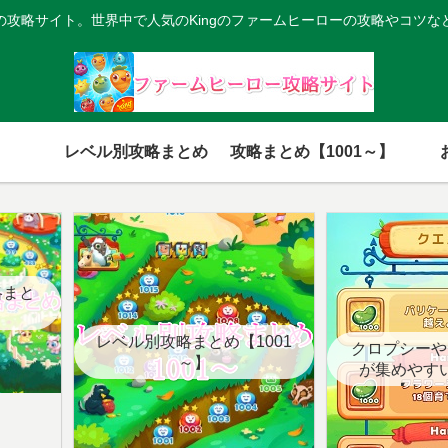
の攻略サイト。世界中で人気のKingのファームヒーローの攻略やコツな
レベル別攻略まとめ
攻略まとめ【1001～】
略まと
レベル別攻略まとめ【1001
クロプシーや
～】
が集めやす
【クエ