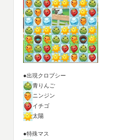
●出現クロプシー
青りんご
ニンジン
イチゴ
太陽
●特殊マス