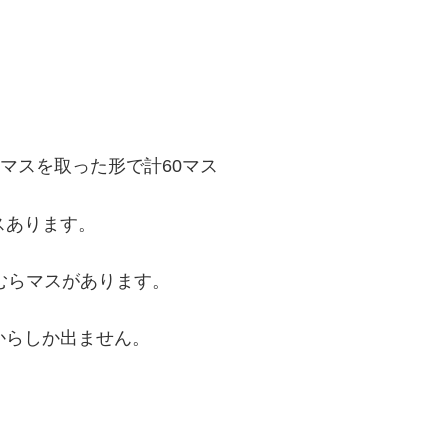
2マスを取った形で計60マス
スあります。
むらマスがあります。
からしか出ません。