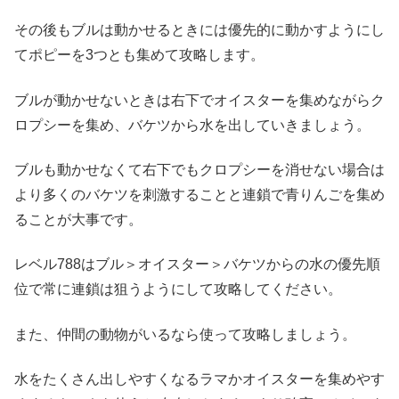
その後もブルは動かせるときには優先的に動かすようにし
てポピーを3つとも集めて攻略します。
ブルが動かせないときは右下でオイスターを集めながらク
ロプシーを集め、バケツから水を出していきましょう。
ブルも動かせなくて右下でもクロプシーを消せない場合は
より多くのバケツを刺激することと連鎖で青りんごを集め
ることが大事です。
レベル788はブル＞オイスター＞バケツからの水の優先順
位で常に連鎖は狙うようにして攻略してください。
また、仲間の動物がいるなら使って攻略しましょう。
水をたくさん出しやすくなるラマかオイスターを集めやす