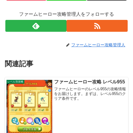
ファームヒーロー攻略管理人をフォローする
ファームヒーロー攻略管理人
関連記事
ファームヒーロー攻略 レベル955
レベル別攻略
ファームヒーローのレベル955の攻略情報
をお届けします。まずは、レベル955のク
リア条件です。