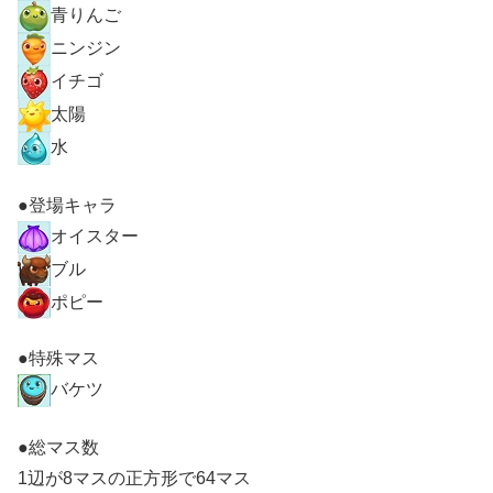
青りんご
ニンジン
イチゴ
太陽
水
●登場キャラ
オイスター
ブル
ポピー
●特殊マス
バケツ
●総マス数
1辺が8マスの正方形で64マス