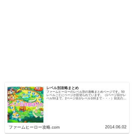
レベル別攻略まとめ
ファームヒーローのレベル別の攻略まとめページです。50
レベルごとにページが区切られています。（1ページ目がレ
ベル50まで、2ページ目がレベル100まで・・・）目次のリ
ンクをタップ（クリック）するとスムーズに目的のレベル
まで移動します。※ファ…
2014.06.02
ファームヒーロー攻略.com