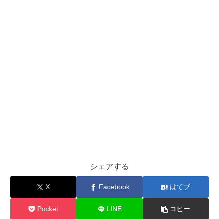
シェアする
X
Facebook
はてブ
Pocket
LINE
コピー