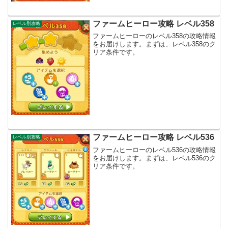
ファームヒーロー攻略 レベル358
レベル別攻略
ファームヒーローのレベル358の攻略情報
をお届けします。まずは、レベル358のク
リア条件です。
ファームヒーロー攻略 レベル536
レベル別攻略
ファームヒーローのレベル536の攻略情報
をお届けします。まずは、レベル536のク
リア条件です。