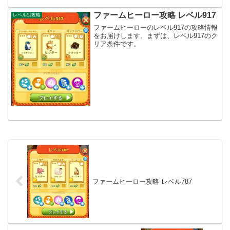
ファームヒーロー攻略 レベル917
レベル別攻略
ファームヒーローのレベル917の攻略情報
をお届けします。まずは、レベル917のク
リア条件です。
ファームヒーロー攻略 レベル787