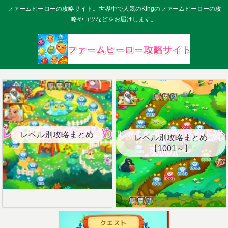
ファームヒーローの攻略サイト。世界中で人気のKingのファームヒーローの攻
略やコツなどをお届けします。
レベル別攻略まとめ
レベル別攻略まとめ
【1001～】