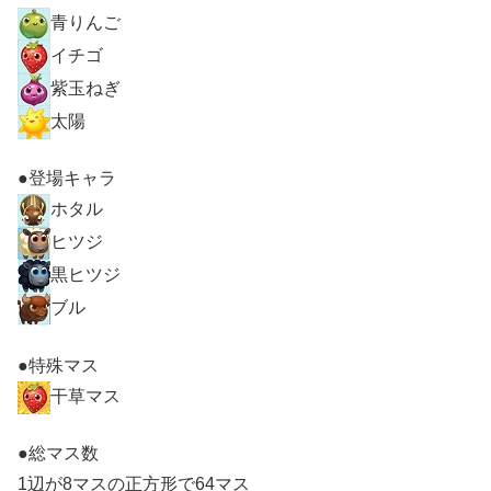
青りんご
イチゴ
紫玉ねぎ
太陽
●登場キャラ
ホタル
ヒツジ
黒ヒツジ
ブル
●特殊マス
干草マス
●総マス数
1辺が8マスの正方形で64マス