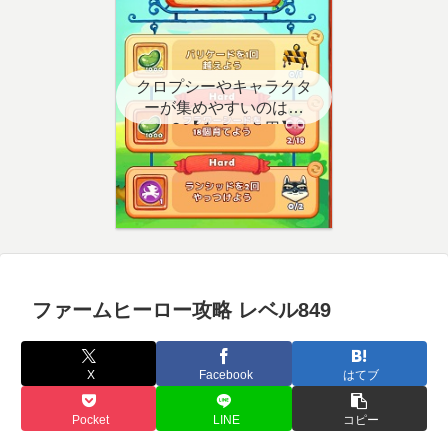
クロプシーやキャラクタ
ーが集めやすいのはど
こ？【クエスト用】
ファームヒーロー攻略 レベル849
X
Facebook
はてブ
Pocket
LINE
コピー