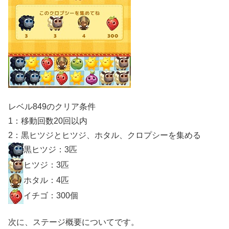
レベル849のクリア条件
1：移動回数20回以内
2：黒ヒツジとヒツジ、ホタル、クロプシーを集める
黒ヒツジ：3匹
ヒツジ：3匹
ホタル：4匹
イチゴ：300個
次に、ステージ概要についてです。