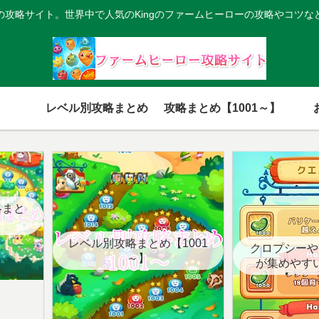
の攻略サイト。世界中で人気のKingのファームヒーローの攻略やコツな
レベル別攻略まとめ
攻略まとめ【1001～】
略まと
レベル別攻略まとめ【1001
クロプシーや
～】
が集めやす
【クエ