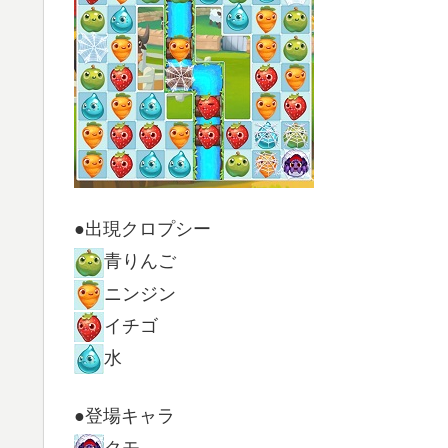
●出現クロプシー
青りんご
ニンジン
イチゴ
水
●登場キャラ
クモ