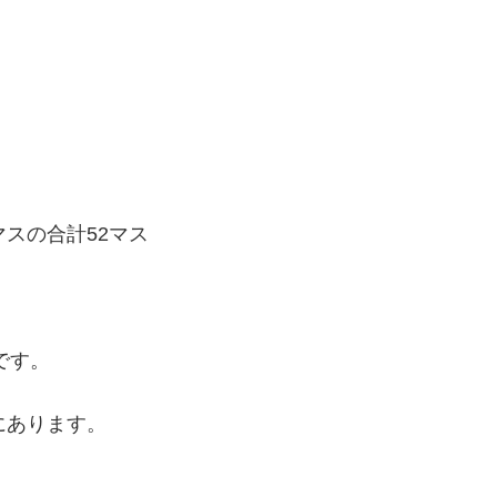
マスの合計52マス
です。
にあります。