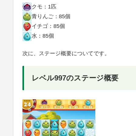
クモ：1匹
青りんご：85個
イチゴ：85個
水：85個
次に、ステージ概要についてです。
レベル997のステージ概要