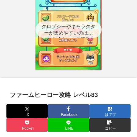
クロプシーやキャラクタ
ーが集めやすいのはど
こ？【クエスト用】
ファームヒーロー攻略 レベル83
X
Facebook
はてブ
Pocket
LINE
コピー