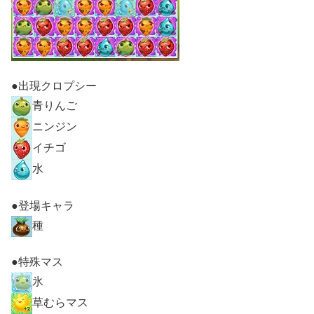
●出現クロプシー
青りんご
ニンジン
イチゴ
水
●登場キャラ
種
●特殊マス
氷
草むらマス