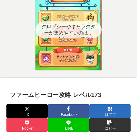
クロプシーやキャラクタ
ーが集めやすいのはど
こ？【クエスト用】
ファームヒーロー攻略 レベル173
X
Facebook
はてブ
Pocket
LINE
コピー