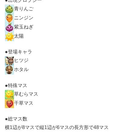
●出現クロプシー
青りんご
ニンジン
紫玉ねぎ
太陽
●登場キャラ
ヒツジ
ホタル
●特殊マス
草むらマス
干草マス
●総マス数
横1辺が8マスで縦1辺が6マスの長方形で48マス