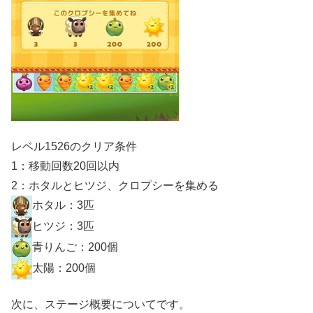
レベル1526のクリア条件
1：移動回数20回以内
2：ホタルとヒツジ、クロプシーを集める
ホタル：3匹
ヒツジ：3匹
青りんご：200個
太陽：200個
次に、ステージ概要についてです。