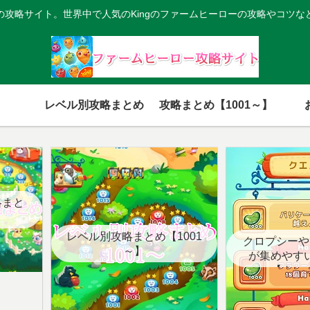
の攻略サイト。世界中で人気のKingのファームヒーローの攻略やコツな
レベル別攻略まとめ
攻略まとめ【1001～】
略まと
レベル別攻略まとめ【1001
クロプシーや
～】
が集めやす
【クエ