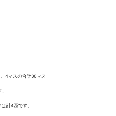
ス、4マスの合計38マス
す。
ジは計4匹です。