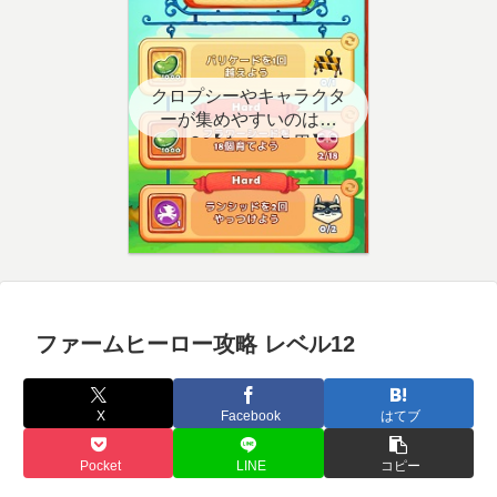
クロプシーやキャラクタ
ーが集めやすいのはど
こ？【クエスト用】
ファームヒーロー攻略 レベル12
X
Facebook
はてブ
Pocket
LINE
コピー