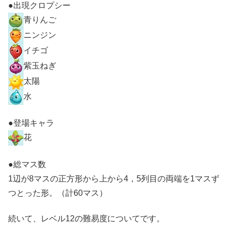
●出現クロプシー
青りんご
ニンジン
イチゴ
紫玉ねぎ
太陽
水
●登場キャラ
花
●総マス数
1辺が8マスの正方形から上から4，5列目の両端を1マスず
つとった形。（計60マス）
続いて、レベル12の難易度についてです。